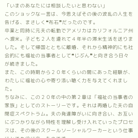
「いまのあなたには相談したいと思わない」
このショックな一言は、今思えばその後の波乱の人生を
告げる、まさしく❝布石❞だったのです。
卒業と同時に元夫の転勤でアメリカはカリフォルニア州
へ渡米。子ども２人を連れて４年半の滞米生活を送りま
した。そして帰国とともに離婚、それから精神的にも社
会的にも福祉の当事者として❝じぶん❞と向き合う日々
が続きました。
また、この時期から２０年くらいの間にあった経験が、
わたしに福祉の心や寄り添い聴く力を与えてくれまし
た。
ちなみに、この２０年の中の第２章は「福祉の当事者の
家族」としてのストーリーです。それは再婚した夫の自
閉症スペクトラム。夫の発達障がいに向き合い、お互い
にぶつかりながら特性を理解し受け入れていったプロセ
スは、その後のスクールソーシャルワーカーという仕事